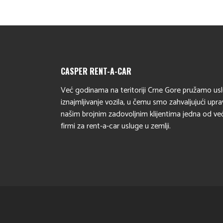
CASPER RENT-A-CAR
Već godinama na teritoriji Crne Gore pružamo us
iznajmljivanje vozila, u čemu smo zahvaljujući upr
našim brojnim zadovoljnim klijentima jedna od ve
firmi za rent-a-car usluge u zemlji.