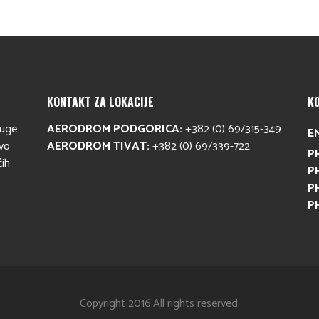
KONTAKT ZA LOKACIJE
K
luge
AERODROM PODGORICA:
+382 (0) 69/315-349
E
avo
AERODROM TIVAT:
+382 (0) 69/339-722
P
ćih
P
P
P
Copyright 2016.All rights reserved.