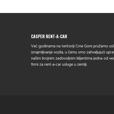
CASPER RENT-A-CAR
Već godinama na teritoriji Crne Gore pružamo us
iznajmljivanje vozila, u čemu smo zahvaljujući upr
našim brojnim zadovoljnim klijentima jedna od ve
firmi za rent-a-car usluge u zemlji.