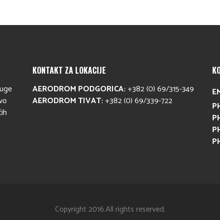
KONTAKT ZA LOKACIJE
K
luge
AERODROM PODGORICA:
+382 (0) 69/315-349
E
avo
AERODROM TIVAT:
+382 (0) 69/339-722
P
ćih
P
P
P
Copyright 2016.All rights reserved.