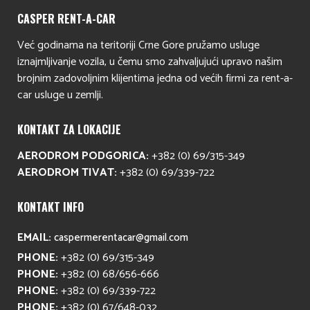
CASPER RENT-A-CAR
Već godinama na teritoriji Crne Gore pružamo usluge
iznajmljivanje vozila, u čemu smo zahvaljujući upravo našim
brojnim zadovoljnim klijentima jedna od većih firmi za rent-a-
car usluge u zemlji.
KONTAKT ZA LOKACIJE
AERODROM PODGORICA:
+382 (0) 69/315-349
AERODROM TIVAT:
+382 (0) 69/339-722
KONTAKT INFO
EMAIL:
caspermerentacar@gmail.com
PHONE:
+382 (0) 69/315-349
PHONE:
+382 (0) 68/656-666
PHONE:
+382 (0) 69/339-722
PHONE:
+382 (0) 67/648-032