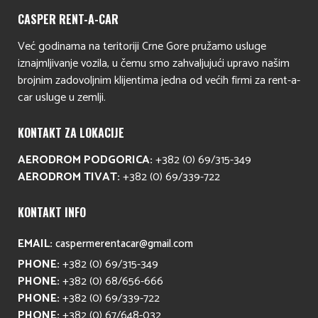
CASPER RENT-A-CAR
Već godinama na teritoriji Crne Gore pružamo usluge
iznajmljivanje vozila, u čemu smo zahvaljujući upravo našim
brojnim zadovoljnim klijentima jedna od većih firmi za rent-a-
car usluge u zemlji.
KONTAKT ZA LOKACIJE
AERODROM PODGORICA:
+382 (0) 69/315-349
AERODROM TIVAT:
+382 (0) 69/339-722
KONTAKT INFO
EMAIL:
caspermerentacar@gmail.com
PHONE:
+382 (0) 69/315-349
PHONE:
+382 (0) 68/656-666
PHONE:
+382 (0) 69/339-722
PHONE:
+382 (0) 67/648-032